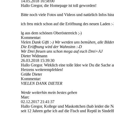
14.05.2018
16:58:00
Hallo Gregor, die Homepage ist toll geworden!
Bitte noch viele Fotos und Videos und natürlich Infos hin
ich freu mich schon auf die Eröffnung des neuen Laden :-
lg aus dem schönen Oberösterreich ;-)
Kommentar:
Vielen Dank Gifti :-) Wir werden uns bemühen, alle Bilder
Die Eröffnung wird der Wahnsinn :-D
Wir Drei freuen uns schon mega auf euch Drei+AJ
Dieter Widmann
26.03.2018
15:39:30
Hallo Gregor. Wirklich eine tolle Idee wie Du die Sache 
Herzens weiterempfehlen!
Grüße Dieter
Kommentar:
VIELEN DANK DIETER
Werde weiterhin mein bestes geben
Marc
02.12.2017
21:41:37
Hallo Gregor, Kollege und Maskottchen (hab leider die 
seit 12 Jahren gehe ich auf die Fisch und Reptil in Sinde